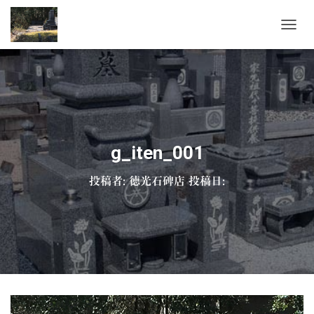
ナ
ビ
ゲ
ー
シ
ョ
ン
を
切
g_iten_001
り
替
投稿者:
徳光石碑店
投稿日:
え